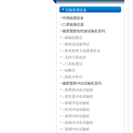
试验检测设备
环境检测设备
口罩检测仪器
橡胶塑胶热性能试验机系列
--
熔融指数仪
--
熔体流动速率仪
--
热变形维卡温度测定仪
--
无转子硫化仪
--
门尼粘度仪
--
粘数仪
--
热机分析仪
橡胶塑胶冲击试验机系列
--
悬臂梁冲击试验机
--
简支梁冲击试验机
--
摆锤冲击试验机
--
杜邦冲击试验机
--
落球冲击试验机
--
落锤式冲击试验机
--
落镖冲击试验机