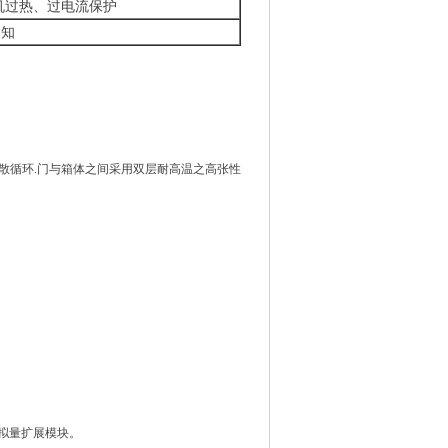
机过热、过电流保护
通知
扩散循环.门与箱体之间采用双层耐高温之高张性
模拟量扩展模块。