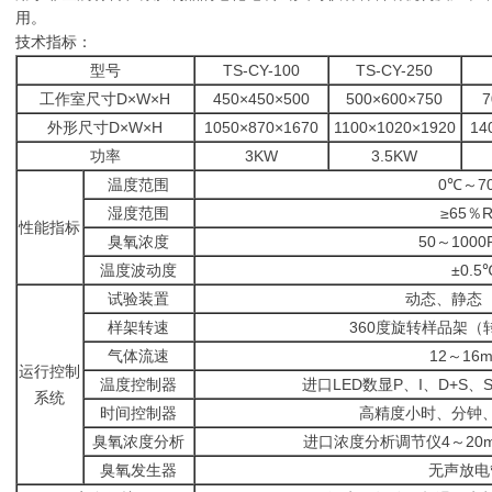
用。
技术指标：
型号
TS-CY-100
TS-
CY-250
工作室尺寸D×W×H
450×450×500
500×600×750
7
外形尺寸D×W×H
1050×870×1670
1100×1020×1920
14
功率
3KW
3.5KW
温度范围
0℃～7
湿度范围
≥65％R
性能指标
臭氧浓度
50～1000
温度波动度
±0.5
试验装置
动态、静态
样架转速
360度旋转样品架（
气体流速
12～16m
运行控制
温度控制器
进口LED数显P、I、D+S
系统
时间控制器
高精度小时、分钟
臭氧浓度分析
进口浓度分析调节仪4～20m
臭氧发生器
无声放电