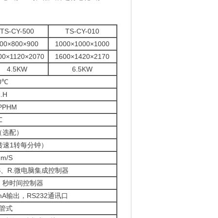
TS-
CY-500
TS-
CY-010
00×800×900
1000×1000×1000
00×1120×2070
1600×1420×2170
4.5KW
6.5KW
0℃
.H
PPHM
℃
（选配）
转速1转每分钟）
m/S
、S、R.微电脑集成控制器
、秒时间控制器
A输出，RS232通讯口
管式