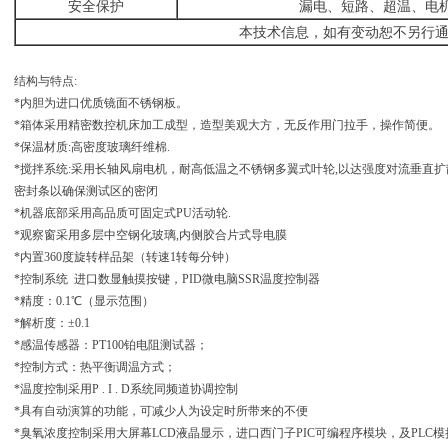
安全保护
漏电、短路、超温、电
本技术信息，如有变动恕不另行
结构与特点:
*内胆为进口优质镜面不锈钢板。
*箱体采用精密数控机床加工成型，造型美观大方，无反作用门拉手，操作简便。
*保温材质:高密度玻璃纤维棉.
*搅拌系统:采用长轴风扇电机，耐高低温之不锈钢多翼式叶轮,以达强度对流垂直
密封条以确保测试区的密闭
*机器底部采用高品质可固定式PU活动轮.
*观察窗采用多层中空钢化玻璃,内侧胶合片式导电膜
*内置360度旋转样品架（转速1转每分钟）
*控制系统 进口数显触摸按键，PID微电脑SSR温度控制器
*精度：0.1℃（显示范围）
*解析度：±0.1
*感温传感器：PT100铂电阻测试器；
*控制方式：热平衡调温方式；
*温度控制采用P . I . D系统同频道协调控制
*具有自动演算的功能，可减少人为设定时所带来的不便
*臭氧浓度控制采用大屏幕LCD液晶显示，进口西门子PIC可编程序模块，及PLC