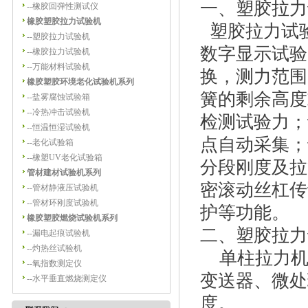
一、塑胶拉力
--
橡胶回弹性测试仪
橡胶塑胶拉力试验机
塑胶拉力试
--
塑胶拉力试验机
数字显示试验
--
橡胶拉力试验机
--
万能材料试验机
换，测力范围
橡胶塑胶环境老化试验机系列
簧的剩余高度
--
盐雾腐蚀试验箱
--
冷热冲击试验机
检测试验力；
--
恒温恒湿试验机
点自动采集；
--
老化试验箱
--
橡塑UV老化试验箱
分段刚度及拉
管材建材试验机系列
密滚动丝杠传
--
管材静液压试验机
--
管材环刚度试验机
护等功能。
橡胶塑胶燃烧试验机系列
二、塑胶拉力
--
漏电起痕试验机
--
灼热丝试验机
单柱拉力机
--
氧指数测定仪
变送器、微处
--
水平垂直燃烧测定仪
度。