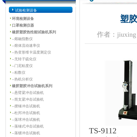
试验检测设备
塑胶
环境检测设备
口罩检测仪器
橡胶塑胶热性能试验机系列
作者：jiuxing
--
熔融指数仪
--
熔体流动速率仪
--
热变形维卡温度测定仪
--
无转子硫化仪
--
门尼粘度仪
--
粘数仪
--
热机分析仪
橡胶塑胶冲击试验机系列
--
悬臂梁冲击试验机
--
简支梁冲击试验机
--
摆锤冲击试验机
--
杜邦冲击试验机
--
落球冲击试验机
--
落锤式冲击试验机
TS-9112
--
落镖冲击试验机