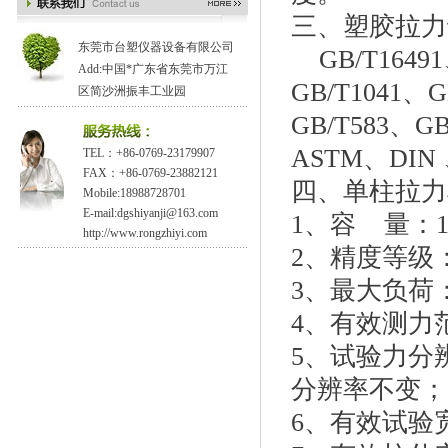
三、塑胶拉力
东莞市台塑仪器设备有限公司
GB/T16491、
Add:中国*广东省东莞市万江
GB/T1041、G
区简沙洲振丰工业园
GB/T583、GB
ASTM、DIN
TEL：+86-0769-23179907
FAX：+86-0769-23882121
四、单柱拉力
Mobile:18988728701
E-mail:dgshiyanji@163.com
1、容 量：1
http://www.rongzhiyi.com
2、精度等级：
3、最大负荷：
4、有效测力范围
5、试验力分
分辨率不变；
6、有效试验宽