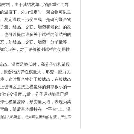
材料，由于其结构单元的多重性而导
的温度下，外力恒定时，聚合物可以呈
。测定温度－形变曲线，是研究聚合物
子量、结晶、交联、增塑和老化）的改
，也可以提供许多关于试样内部结构的
态，如结晶、交联、增塑、分子量等，
f和熔点等，对于评价被测试样的使用性
yi.com
流态。温度足够低时，高分子链和链段
此，聚合物的弹性模量大，形变－应力关
质，这时聚合物处于玻璃态，在玻璃态
上玻璃区是接近横坐标的斜率很小的一
璃化转变温度Tg后，分子运动能量已经
弹性模量骤降，形变量大增，表现为柔
弯曲，随后基本维持在一“平台”上。温
物进入粘流态，成为可以流动的粘液，产生不