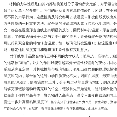
材料的力学性质是由其内部结构通过分子运动所决定的，对于聚合物
致了运动单元的多重性。它们的运动又具有温度依赖性，所以，在不同
现不同的力学行为，这些性质及转变都可以被温度－形变曲线反映出来
力学性质的一种重要方法。聚合物的许多结构因素（包括化学结构、分
变，都会在温度形变曲线上有明显的反映，因而材料的温度－形变曲线
信息，了解聚合物分子运动与力学性能的关系，并分析聚合物的结构形
可以得到聚合物的特性转变温度，如：玻璃化转变温度Tg,,粘流温度T
能，确定适用温度范围和选择加工条件很有实用意义。
www.rongzhi
对于线型非晶聚合物有三种不同的力学状态：玻璃态，高弹态，粘
的运动被“冻结”，外力的作用只能引起高分子键长和键角的变化，因
系服从虎克定律，其机械性能与玻璃相似，表现出硬而脆的物理机械性
温度区间内，聚合物的这种力学性质变化不大，因而在温度—形变曲线
段直线(见图1)；随着温度的上升，分子热运动能量逐渐增加，到达玻
能够克服链段运动所需克服的位垒，链段首先开始运动，这时聚合物的
软而富于弹性的高弹体，聚合物进入高弹态，温度－形变曲线急剧向上
度进一步升高至粘流温度Tf
，整个高分子链能够在外力
作用下发生滑移，聚合
可逆的永久形变，在温度－形变曲线上表现为形变急剧增加，曲线向上弯曲。