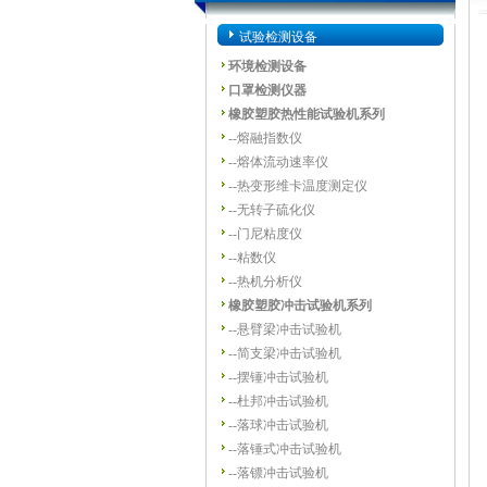
试验检测设备
环境检测设备
口罩检测仪器
橡胶塑胶热性能试验机系列
--
熔融指数仪
--
熔体流动速率仪
--
热变形维卡温度测定仪
--
无转子硫化仪
--
门尼粘度仪
--
粘数仪
--
热机分析仪
橡胶塑胶冲击试验机系列
--
悬臂梁冲击试验机
--
简支梁冲击试验机
--
摆锤冲击试验机
--
杜邦冲击试验机
--
落球冲击试验机
--
落锤式冲击试验机
--
落镖冲击试验机