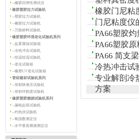
--
橡胶回弹性测试仪
橡胶门尼粘
橡胶塑胶拉力试验机
--
塑胶拉力试验机
门尼粘度仪
--
橡胶拉力试验机
--
万能材料试验机
PA66塑胶
橡胶塑胶环境老化试验机系列
PA66塑胶
--
盐雾腐蚀试验箱
--
冷热冲击试验机
PA66 简
--
恒温恒湿试验机
--
老化试验箱
冷热冲击试
--
橡塑UV老化试验箱
专业解剖冷
管材建材试验机系列
--
管材静液压试验机
方案
--
管材环刚度试验机
橡胶塑胶燃烧试验机系列
--
漏电起痕试验机
--
灼热丝试验机
--
氧指数测定仪
--
水平垂直燃烧测定仪