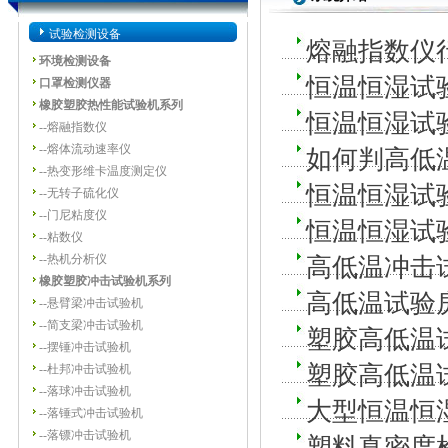
试验检测设备
熔融指数仪
环境检测设备
恒温恒湿试
口罩检测仪器
橡胶塑胶热性能试验机系列
恒温恒湿试
--
熔融指数仪
--
熔体流动速率仪
如何判高低
--
热变形维卡温度测定仪
恒温恒湿试
--
无转子硫化仪
--
门尼粘度仪
恒温恒湿试
--
粘数仪
--
热机分析仪
高低温冲击
橡胶塑胶冲击试验机系列
高低温试验
--
悬臂梁冲击试验机
--
简支梁冲击试验机
塑胶高低温
--
摆锤冲击试验机
塑胶高低温
--
杜邦冲击试验机
--
落球冲击试验机
大型恒温恒
--
落锤式冲击试验机
--
落镖冲击试验机
塑料真密度